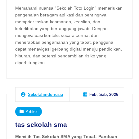
Memahami nuansa “Sekolah Toto Login” memerlukan
pengenalan beragam aplikasi dan pentingnya
memprioritaskan keamanan, keaslian, dan
keterlibatan yang bertanggung jawab. Dengan
mengevaluasi konteks secara cermat dan
menerapkan pengamanan yang tepat, pengguna
dapat menavigasi gerbang digital menuju pendidikan,
hiburan, dan potensi pengambilan risiko yang
diperhitungkan.
Feb, Sab, 2026
Sekolahindonesia
Artikel
tas sekolah sma
Memilih Tas Sekolah SMA yang Tepat: Panduan