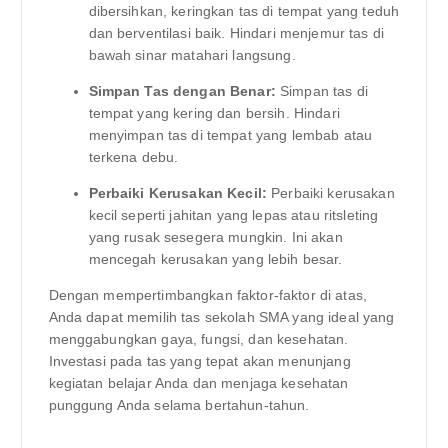
dibersihkan, keringkan tas di tempat yang teduh
dan berventilasi baik. Hindari menjemur tas di
bawah sinar matahari langsung.
Simpan Tas dengan Benar:
Simpan tas di
tempat yang kering dan bersih. Hindari
menyimpan tas di tempat yang lembab atau
terkena debu.
Perbaiki Kerusakan Kecil:
Perbaiki kerusakan
kecil seperti jahitan yang lepas atau ritsleting
yang rusak sesegera mungkin. Ini akan
mencegah kerusakan yang lebih besar.
Dengan mempertimbangkan faktor-faktor di atas,
Anda dapat memilih tas sekolah SMA yang ideal yang
menggabungkan gaya, fungsi, dan kesehatan.
Investasi pada tas yang tepat akan menunjang
kegiatan belajar Anda dan menjaga kesehatan
punggung Anda selama bertahun-tahun.