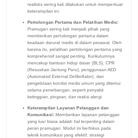
realistis sering kali dilakukan untuk memperkuat
keterampilan ini.
Pertolongan Pertama dan Pelatihan Medis:
Pramugari sering kali menjadi pihak yang
memberikan pertolongan pertama dalam
keadaan darurat medis di dalam pesawat. Oleh
karena itu, pelatihan pertolongan pertama yang
komprehensif sangat penting. Kurikulumnya
mencakup bantuan hidup dasar (BLS), CPR
(Resusitasi Jantung Paru), penggunaan AED
(Automated External Defibrillator), dan
pengelolaan kondisi medis umum yang ditemui
selama penerbangan, seperti penyakit
ketinggian, pingsan, dan reaksi alergi.
Keterampilan Layanan Pelanggan dan
Komunikasi:
Memberikan layanan pelanggan
yang luar biasa adalah hal terpenting dalam
peran pramugari. Modul ini berfokus pada
teknik komunikasi yang efektif, strategi