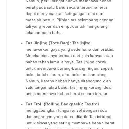
Namun, perlu diingat bahwa membawa beban
berat pada satu bahu secara terus-menerus
dapat menyebabkan ketegangan otot dan
masalah postur. Pilihlah tas selempang dengan
tali yang lebar dan empuk untuk mengurangi
tekanan pada bahu.
Tas Jinjing (Tote Bag):
Tas jinjing
menawarkan gaya yang sederhana dan praktis.
Mereka biasanya terbuat dari kain kanvas atau
bahan tahan lama lainnya. Tas jinjing cocok
untuk membawa barang-barang ringan, seperti
buku, botol minum, atau bekal makan siang.
Namun, karena beban hanya ditanggung oleh
satu tangan atau bahu, tas jinjing kurang ideal
untuk membawa beban berat secara teratur.
Tas Troli (Rolling Backpack):
Tas troli
menggabungkan fungsi ransel dengan roda
dan pegangan yang dapat ditarik. Tas ini ideal
untuk siswa yang sering membawa beban berat