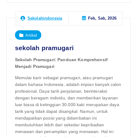
Feb, Sab, 2026
Sekolahindonesia
Artikel
sekolah pramugari
Sekolah Pramugari: Panduan Komprehensif
Menjadi Pramugari
Memulai karir sebagai pramugari, atau pramugari
dalam bahasa Indonesia, adalah impian banyak calon
profesional. Daya tarik perjalanan, berinteraksi
dengan beragam individu, dan memberikan layanan
luar biasa di ketinggian 30.000 kaki merupakan daya
tarik yang tidak dapat disangkal. Namun, untuk
mendapatkan posisi yang didambakan ini
membutuhkan lebih dari sekedar kepribadian
menawan dan penampilan yang menawan. Hal ini