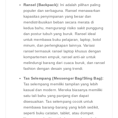
Ransel (Backpack):
Ini adalah pilihan paling
populer dan serbaguna. Ransel menawarkan
kapasitas penyimpanan yang besar dan
mendistribusikan beban secara merata di
kedua bahu, mengurangi risiko sakit punggung
dan postur tubuh yang buruk. Ransel ideal
untuk membawa buku pelajaran, laptop, botol
minum, dan perlengkapan lainnya. Variasi
ransel termasuk ransel laptop khusus dengan
kompartemen empuk, ransel anti-air untuk
melindungi barang dari cuaca buruk, dan ransel
fashion dengan desain yang trendi.
Tas Selempang (Messenger Bag/Sling Bag):
Tas selempang memiliki tampilan yang lebih
kasual dan modern. Mereka biasanya memiliki
satu tali bahu yang panjang dan dapat
disesuaikan. Tas selempang cocok untuk
membawa barang-barang yang lebih sedikit,
seperti buku catatan, tablet, atau dompet.