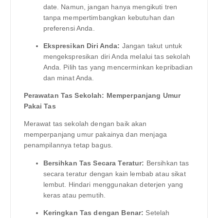
date. Namun, jangan hanya mengikuti tren
tanpa mempertimbangkan kebutuhan dan
preferensi Anda.
Ekspresikan Diri Anda:
Jangan takut untuk
mengekspresikan diri Anda melalui tas sekolah
Anda. Pilih tas yang mencerminkan kepribadian
dan minat Anda.
Perawatan Tas Sekolah: Memperpanjang Umur
Pakai Tas
Merawat tas sekolah dengan baik akan
memperpanjang umur pakainya dan menjaga
penampilannya tetap bagus.
Bersihkan Tas Secara Teratur:
Bersihkan tas
secara teratur dengan kain lembab atau sikat
lembut. Hindari menggunakan deterjen yang
keras atau pemutih.
Keringkan Tas dengan Benar:
Setelah