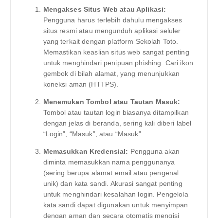
Mengakses Situs Web atau Aplikasi:
Pengguna harus terlebih dahulu mengakses
situs resmi atau mengunduh aplikasi seluler
yang terkait dengan platform Sekolah Toto.
Memastikan keaslian situs web sangat penting
untuk menghindari penipuan phishing. Cari ikon
gembok di bilah alamat, yang menunjukkan
koneksi aman (HTTPS).
Menemukan Tombol atau Tautan Masuk:
Tombol atau tautan login biasanya ditampilkan
dengan jelas di beranda, sering kali diberi label
“Login”, “Masuk”, atau “Masuk”.
Memasukkan Kredensial:
Pengguna akan
diminta memasukkan nama penggunanya
(sering berupa alamat email atau pengenal
unik) dan kata sandi. Akurasi sangat penting
untuk menghindari kesalahan login. Pengelola
kata sandi dapat digunakan untuk menyimpan
dengan aman dan secara otomatis mengisi