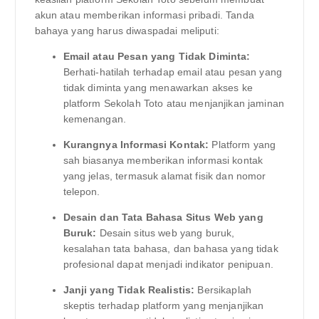
akun atau memberikan informasi pribadi. Tanda
bahaya yang harus diwaspadai meliputi:
Email atau Pesan yang Tidak Diminta:
Berhati-hatilah terhadap email atau pesan yang
tidak diminta yang menawarkan akses ke
platform Sekolah Toto atau menjanjikan jaminan
kemenangan.
Kurangnya Informasi Kontak:
Platform yang
sah biasanya memberikan informasi kontak
yang jelas, termasuk alamat fisik dan nomor
telepon.
Desain dan Tata Bahasa Situs Web yang
Buruk:
Desain situs web yang buruk,
kesalahan tata bahasa, dan bahasa yang tidak
profesional dapat menjadi indikator penipuan.
Janji yang Tidak Realistis:
Bersikaplah
skeptis terhadap platform yang menjanjikan