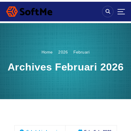
S
k
i
p
t
o
c
o
Home
2026
Februari
n
t
Archives Februari 2026
e
n
t