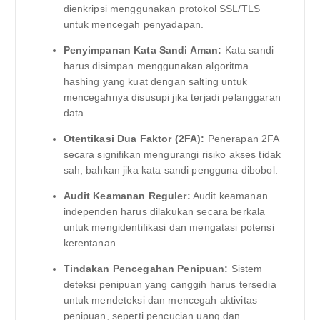
dienkripsi menggunakan protokol SSL/TLS
untuk mencegah penyadapan.
Penyimpanan Kata Sandi Aman:
Kata sandi
harus disimpan menggunakan algoritma
hashing yang kuat dengan salting untuk
mencegahnya disusupi jika terjadi pelanggaran
data.
Otentikasi Dua Faktor (2FA):
Penerapan 2FA
secara signifikan mengurangi risiko akses tidak
sah, bahkan jika kata sandi pengguna dibobol.
Audit Keamanan Reguler:
Audit keamanan
independen harus dilakukan secara berkala
untuk mengidentifikasi dan mengatasi potensi
kerentanan.
Tindakan Pencegahan Penipuan:
Sistem
deteksi penipuan yang canggih harus tersedia
untuk mendeteksi dan mencegah aktivitas
penipuan, seperti pencucian uang dan