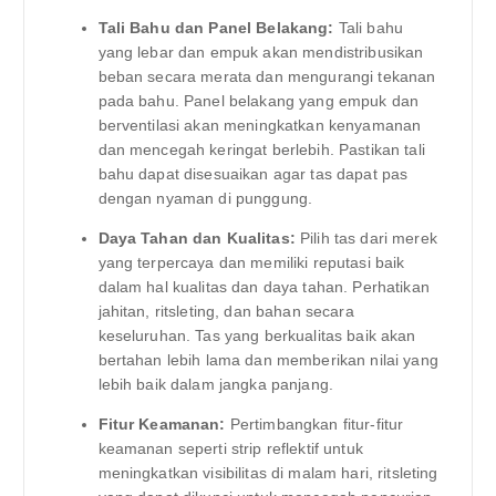
Tali Bahu dan Panel Belakang:
Tali bahu
yang lebar dan empuk akan mendistribusikan
beban secara merata dan mengurangi tekanan
pada bahu. Panel belakang yang empuk dan
berventilasi akan meningkatkan kenyamanan
dan mencegah keringat berlebih. Pastikan tali
bahu dapat disesuaikan agar tas dapat pas
dengan nyaman di punggung.
Daya Tahan dan Kualitas:
Pilih tas dari merek
yang terpercaya dan memiliki reputasi baik
dalam hal kualitas dan daya tahan. Perhatikan
jahitan, ritsleting, dan bahan secara
keseluruhan. Tas yang berkualitas baik akan
bertahan lebih lama dan memberikan nilai yang
lebih baik dalam jangka panjang.
Fitur Keamanan:
Pertimbangkan fitur-fitur
keamanan seperti strip reflektif untuk
meningkatkan visibilitas di malam hari, ritsleting