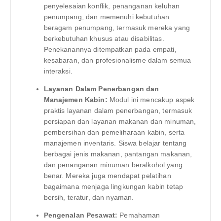
penyelesaian konflik, penanganan keluhan
penumpang, dan memenuhi kebutuhan
beragam penumpang, termasuk mereka yang
berkebutuhan khusus atau disabilitas.
Penekanannya ditempatkan pada empati,
kesabaran, dan profesionalisme dalam semua
interaksi.
Layanan Dalam Penerbangan dan
Manajemen Kabin:
Modul ini mencakup aspek
praktis layanan dalam penerbangan, termasuk
persiapan dan layanan makanan dan minuman,
pembersihan dan pemeliharaan kabin, serta
manajemen inventaris. Siswa belajar tentang
berbagai jenis makanan, pantangan makanan,
dan penanganan minuman beralkohol yang
benar. Mereka juga mendapat pelatihan
bagaimana menjaga lingkungan kabin tetap
bersih, teratur, dan nyaman.
Pengenalan Pesawat:
Pemahaman