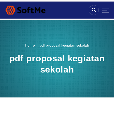
S
k
i
p
t
o
c
o
Home
pdf proposal kegiatan sekolah
n
t
pdf proposal kegiatan
e
n
sekolah
t