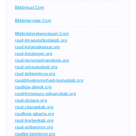
Bkkbntual.com
Bkkbnternate.com
Bkkbntidorekepulauan.com
rsud-limapuluhkotakab.org
rsud-kotamakassar.org
rsud-kotabogor.org
rsud-tanjungpinangkota.org
rsud-simeuluekab.org
rsud-tpikepriprov.org
rsuddrloekmonohadi-kuduskab.org
rsudksa-depok.org
rsudrtnotopuro-sidoarjokab.org
rsud-sintang.org
rsud-cilacapkab.org
rsudkoja-jakarta.org
rsud-brebeskab.org
rsud-sulbarprov.org
rsudtpi-kepriprov.org