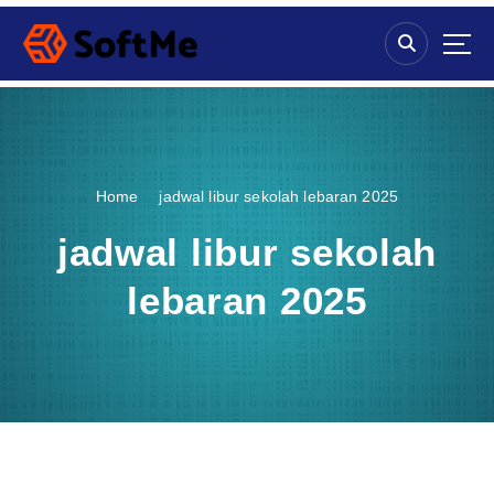
S
k
i
p
t
o
c
o
Home
jadwal libur sekolah lebaran 2025
n
t
jadwal libur sekolah
e
n
lebaran 2025
t