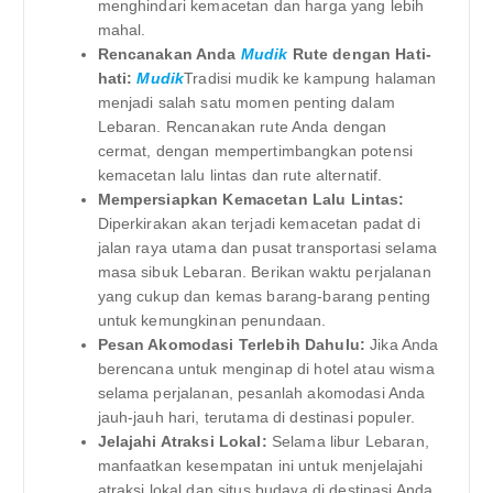
menghindari kemacetan dan harga yang lebih
mahal.
Rencanakan Anda
Mudik
Rute dengan Hati-
hati:
Mudik
Tradisi mudik ke kampung halaman
menjadi salah satu momen penting dalam
Lebaran. Rencanakan rute Anda dengan
cermat, dengan mempertimbangkan potensi
kemacetan lalu lintas dan rute alternatif.
Mempersiapkan Kemacetan Lalu Lintas:
Diperkirakan akan terjadi kemacetan padat di
jalan raya utama dan pusat transportasi selama
masa sibuk Lebaran. Berikan waktu perjalanan
yang cukup dan kemas barang-barang penting
untuk kemungkinan penundaan.
Pesan Akomodasi Terlebih Dahulu:
Jika Anda
berencana untuk menginap di hotel atau wisma
selama perjalanan, pesanlah akomodasi Anda
jauh-jauh hari, terutama di destinasi populer.
Jelajahi Atraksi Lokal:
Selama libur Lebaran,
manfaatkan kesempatan ini untuk menjelajahi
atraksi lokal dan situs budaya di destinasi Anda.