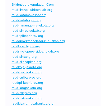
Bkkbntidorekepulauan.com
rsud-limapuluhkotakab.org
rsud-kotamakassar.org
rsud-kotabogor.org
rsud-tanjungpinangkota.org
rsud-simeuluekab.org
rsud-tpikepriprov.org
rsuddrloekmonohadi-kuduskab.org
rsudksa-depok.org
rsudrtnotopuro-sidoarjokab.org
rsud-sintang.org
rsud-cilacapkab.org
rsudkoja-jakarta.org
rsud-brebeskab.org
rsud-sulbarprov.org
rsudtpi-kepriprov.org
rsud-langsakota.org
rsud-ntbprov.org
rsud-natunakab.org
rsudkisaran-asahankab.org