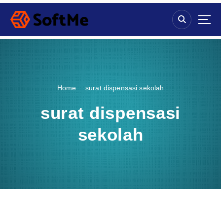
S
k
i
p
t
o
c
o
Home
surat dispensasi sekolah
n
t
surat dispensasi
e
n
sekolah
t