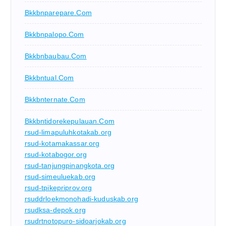
Bkkbnparepare.com
Bkkbnpalopo.com
Bkkbnbaubau.com
Bkkbntual.com
Bkkbnternate.com
Bkkbntidorekepulauan.com
rsud-limapuluhkotakab.org
rsud-kotamakassar.org
rsud-kotabogor.org
rsud-tanjungpinangkota.org
rsud-simeuluekab.org
rsud-tpikepriprov.org
rsuddrloekmonohadi-kuduskab.org
rsudksa-depok.org
rsudrtnotopuro-sidoarjokab.org