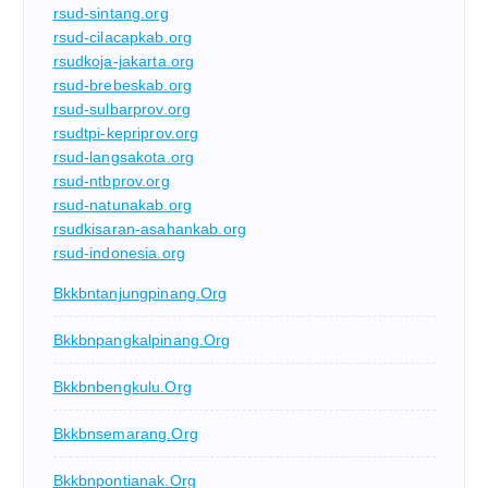
rsud-sintang.org
rsud-cilacapkab.org
rsudkoja-jakarta.org
rsud-brebeskab.org
rsud-sulbarprov.org
rsudtpi-kepriprov.org
rsud-langsakota.org
rsud-ntbprov.org
rsud-natunakab.org
rsudkisaran-asahankab.org
rsud-indonesia.org
Bkkbntanjungpinang.org
Bkkbnpangkalpinang.org
Bkkbnbengkulu.org
Bkkbnsemarang.org
Bkkbnpontianak.org