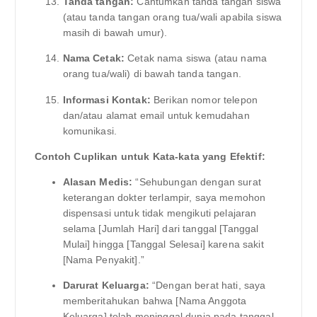
Tanda tangan:
Cantumkan tanda tangan siswa
(atau tanda tangan orang tua/wali apabila siswa
masih di bawah umur).
Nama Cetak:
Cetak nama siswa (atau nama
orang tua/wali) di bawah tanda tangan.
Informasi Kontak:
Berikan nomor telepon
dan/atau alamat email untuk kemudahan
komunikasi.
Contoh Cuplikan untuk Kata-kata yang Efektif:
Alasan Medis:
“Sehubungan dengan surat
keterangan dokter terlampir, saya memohon
dispensasi untuk tidak mengikuti pelajaran
selama [Jumlah Hari] dari tanggal [Tanggal
Mulai] hingga [Tanggal Selesai] karena sakit
[Nama Penyakit].”
Darurat Keluarga:
“Dengan berat hati, saya
memberitahukan bahwa [Nama Anggota
Keluarga] telah meninggal dunia pada tanggal