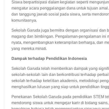
Siswa berpartisipasi dalam kegiatan seperti mengunju
mengatur acara penggalangan dana untuk tujuan amal.
dan tanggung jawab sosial pada siswa, serta mendoron
komunitasnya.
Sekolah Garuda juga bermitra dengan organisasi dan 
magang dan bimbingan. Pengalaman-pengalaman ini 
nyata, mengembangkan keterampilan berharga, dan me
yang mereka minati.
Dampak terhadap Pendidikan Indonesia
Sekolah Garuda telah memberikan dampak yang signifi
sekolah-sekolah lain dan berkontribusi terhadap perb
sekolah terhadap ketelitian akademis, metodologi peng
menghasilkan lulusan yang siap untuk pendidikan tingg
Penekanan Sekolah Garuda pada pendidikan STEM te
mendorong siswa untuk mengejar karir di bidang sains,
kemahiran bahasa telah mempersiapkan siswanya men