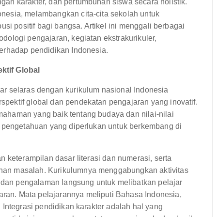
an karakter, dan pertumbuhan siswa secara holistik.
nesia, melambangkan cita-cita sekolah untuk
si positif bagi bangsa. Artikel ini menggali berbagai
ologi pengajaran, kegiatan ekstrakurikuler,
erhadap pendidikan Indonesia.
ktif Global
ar selaras dengan kurikulum nasional Indonesia
ektif global dan pendekatan pengajaran yang inovatif.
ahaman yang baik tentang budaya dan nilai-nilai
n pengetahuan yang diperlukan untuk berkembang di
 keterampilan dasar literasi dan numerasi, serta
han masalah. Kurikulumnya menggabungkan aktivitas
, dan pengalaman langsung untuk melibatkan pelajar
an. Mata pelajarannya meliputi Bahasa Indonesia,
 Integrasi pendidikan karakter adalah hal yang