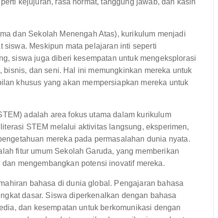
perti kejujuran, rasa hormat, tanggung jawab, dan kasih
ma dan Sekolah Menengah Atas), kurikulum menjadi
t siswa. Meskipun mata pelajaran inti seperti
ing, siswa juga diberi kesempatan untuk mengeksplorasi
gi, bisnis, dan seni. Hal ini memungkinkan mereka untuk
ilan khusus yang akan mempersiapkan mereka untuk
(STEM) adalah area fokus utama dalam kurikulum
iterasi STEM melalui aktivitas langsung, eksperimen,
pengetahuan mereka pada permasalahan dunia nyata.
dalah fitur umum Sekolah Garuda, yang memberikan
 dan mengembangkan potensi inovatif mereka.
mahiran bahasa di dunia global. Pengajaran bahasa
i tingkat dasar. Siswa diperkenalkan dengan bahasa
timedia, dan kesempatan untuk berkomunikasi dengan