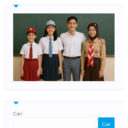
Cari
Cari