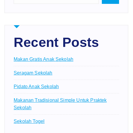
Recent Posts
Makan Gratis Anak Sekolah
Seragam Sekolah
Pidato Anak Sekolah
Makanan Tradisional Simple Untuk Praktek
Sekolah
Sekolah Togel