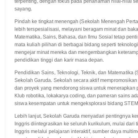
terpenting, dengan fokus pada penanaman nilai-nilai se
sayang.
Pindah ke tingkat menengah (Sekolah Menengah Perta
lebih terspesialisasi, melayani beragam minat dan baka
Matematika, Sains, Bahasa, dan Ilmu Sosial tetap pent
mata kuliah pilihan di berbagai bidang seperti teknolo
mengejar minat mereka dan mengembangkan keteramp
pendidikan tinggi dan karir masa depan.
Pendidikan Sains, Teknologi, Teknik, dan Matematika 
Sekolah Garuda. Sekolah secara aktif mempromosikan l
dan proyek yang mendorong siswa untuk menerapkan 
Klub robotika, lokakarya coding, dan pameran sains a
siswa kesempatan untuk mengeksplorasi bidang STEM
Lebih lanjut, Sekolah Garuda menyadari pentingnya ke
Inggris diintegrasikan ke seluruh kurikulum, mulai dar
Inggris melalui pelajaran interaktif, sumber daya mul