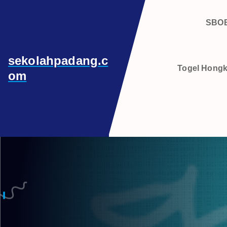
S
k
SBO
i
p
t
sekolahpadang.c
Togel Hong
o
om
c
o
n
t
e
n
t