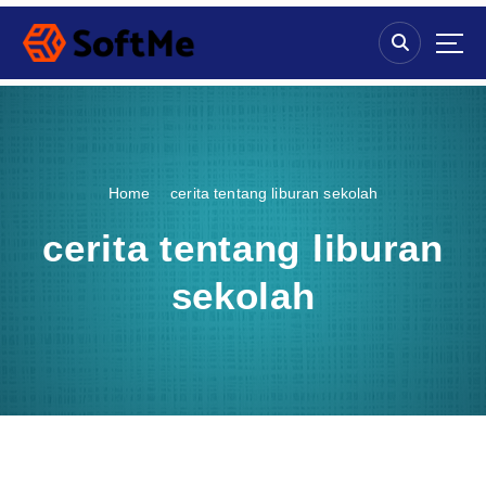
S
k
i
p
t
o
c
o
Home
cerita tentang liburan sekolah
n
t
cerita tentang liburan
e
n
sekolah
t