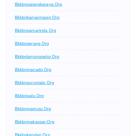
Bkkbnpalangkaraya.org
Bkkbnbanjarmasin.org
Bkkbnsamarinda.org
Bkkbnserang.org
Bkkbntanjungselor.org
Bkkbnmanado.org
Bkkbngorontalo.org
Bkkbnpalu.org
Bkkbnmamuju.org
Bkkbnmakassar.org
Bkkbnkendari.org