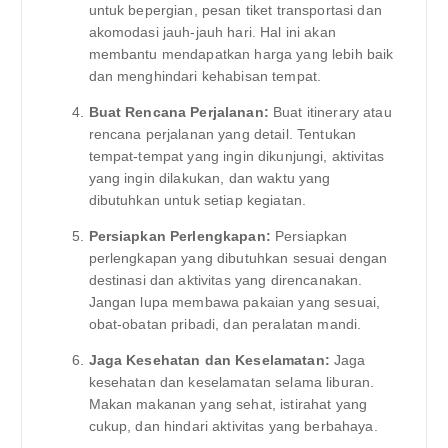
untuk bepergian, pesan tiket transportasi dan
akomodasi jauh-jauh hari. Hal ini akan
membantu mendapatkan harga yang lebih baik
dan menghindari kehabisan tempat.
Buat Rencana Perjalanan:
Buat itinerary atau
rencana perjalanan yang detail. Tentukan
tempat-tempat yang ingin dikunjungi, aktivitas
yang ingin dilakukan, dan waktu yang
dibutuhkan untuk setiap kegiatan.
Persiapkan Perlengkapan:
Persiapkan
perlengkapan yang dibutuhkan sesuai dengan
destinasi dan aktivitas yang direncanakan.
Jangan lupa membawa pakaian yang sesuai,
obat-obatan pribadi, dan peralatan mandi.
Jaga Kesehatan dan Keselamatan:
Jaga
kesehatan dan keselamatan selama liburan.
Makan makanan yang sehat, istirahat yang
cukup, dan hindari aktivitas yang berbahaya.