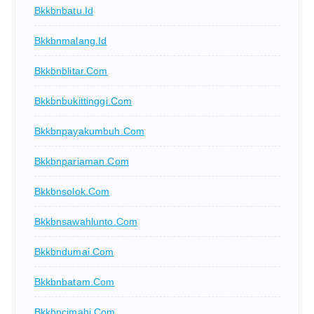
Bkkbnbatu.id
Bkkbnmalang.id
Bkkbnblitar.com
Bkkbnbukittinggi.com
Bkkbnpayakumbuh.com
Bkkbnpariaman.com
Bkkbnsolok.com
Bkkbnsawahlunto.com
Bkkbndumai.com
Bkkbnbatam.com
Bkkbncimahi.com