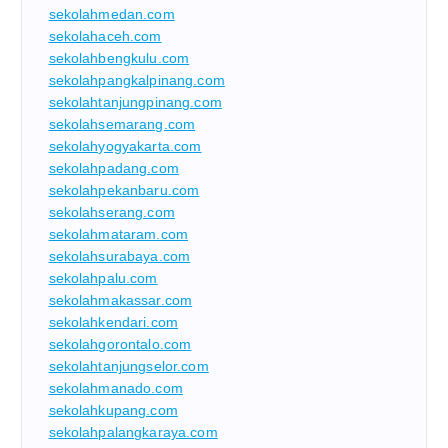
sekolahmedan.com
sekolahaceh.com
sekolahbengkulu.com
sekolahpangkalpinang.com
sekolahtanjungpinang.com
sekolahsemarang.com
sekolahyogyakarta.com
sekolahpadang.com
sekolahpekanbaru.com
sekolahserang.com
sekolahmataram.com
sekolahsurabaya.com
sekolahpalu.com
sekolahmakassar.com
sekolahkendari.com
sekolahgorontalo.com
sekolahtanjungselor.com
sekolahmanado.com
sekolahkupang.com
sekolahpalangkaraya.com