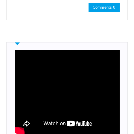
Comments 0