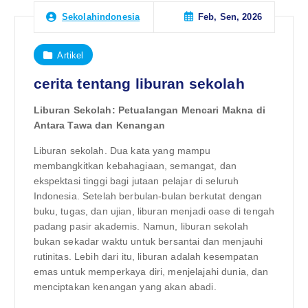
Feb, Sen, 2026
Sekolahindonesia
Artikel
cerita tentang liburan sekolah
Liburan Sekolah: Petualangan Mencari Makna di
Antara Tawa dan Kenangan
Liburan sekolah. Dua kata yang mampu
membangkitkan kebahagiaan, semangat, dan
ekspektasi tinggi bagi jutaan pelajar di seluruh
Indonesia. Setelah berbulan-bulan berkutat dengan
buku, tugas, dan ujian, liburan menjadi oase di tengah
padang pasir akademis. Namun, liburan sekolah
bukan sekadar waktu untuk bersantai dan menjauhi
rutinitas. Lebih dari itu, liburan adalah kesempatan
emas untuk memperkaya diri, menjelajahi dunia, dan
menciptakan kenangan yang akan abadi.