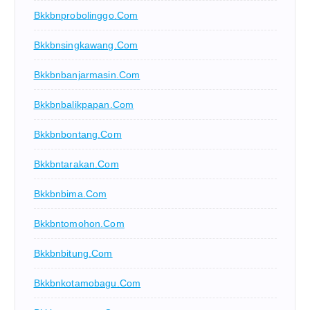
Bkkbnprobolinggo.com
Bkkbnsingkawang.com
Bkkbnbanjarmasin.com
Bkkbnbalikpapan.com
Bkkbnbontang.com
Bkkbntarakan.com
Bkkbnbima.com
Bkkbntomohon.com
Bkkbnbitung.com
Bkkbnkotamobagu.com