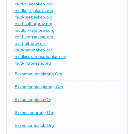
rsud-cilacapkab.org
rsudkoja-jakarta.org
rsud-brebeskab.org
rsud-sulbarprov.org
rsudtpi-kepriprov.org
rsud-langsakota.org
rsud-ntbprov.org
rsud-natunakab.org
rsudkisaran-asahankab.org
rsud-indonesia.org
Bkkbntanjungpinang.org
Bkkbnpangkalpinang.org
Bkkbnbengkulu.org
Bkkbnsemarang.org
Bkkbnpontianak.org