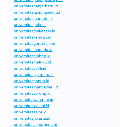
universitasbanjarbaru.id
universitastanjungselor.id
universitasmanado.id
universitaspalu.id
universitasmakassar.id
universitaskendari.id
universitasgorontalo.id
universitasmamuju.id
universitasambon.id
universitasmaluku.id
universitassofifi.id
universitasjayapura.id
universitaspapua.id
universitasmanokwari.id
universitassorong.id
universitaswanggar.id
universitaswalesi.id
universitassalor.id
universitasjakarta.id
universitassamarinda.id