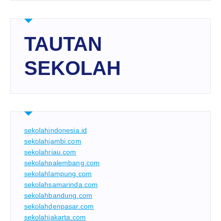
TAUTAN
SEKOLAH
sekolahindonesia.id
sekolahjambi.com
sekolahriau.com
sekolahpalembang.com
sekolahlampung.com
sekolahsamarinda.com
sekolahbandung.com
sekolahdenpasar.com
sekolahjakarta.com