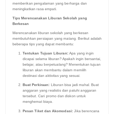
memberikan pengalaman yang berharga dan
meningkatkan rasa empati.
Tips Merencanakan Liburan Sekolah yang
Berkesan
Merencanakan liburan sekolah yang berkesan
membutuhkan persiapan yang matang. Berikut adalah
beberapa tips yang dapat membantu:
Tentukan Tujuan Liburan:
Apa yang ingin
dicapai selama liburan? Apakah ingin bersantai,
belajar, atau berpetualang? Menentukan tujuan
liburan akan membantu dalam memilih
destinasi dan aktivitas yang sesuai.
Buat Perkiraan:
Liburan bisa jadi mahal. Buat
anggaran yang realistis dan patuhi anggaran
tersebut. Cari promo dan diskon untuk
menghemat biaya.
Pesan Tiket dan Akomodasi:
Jika berencana