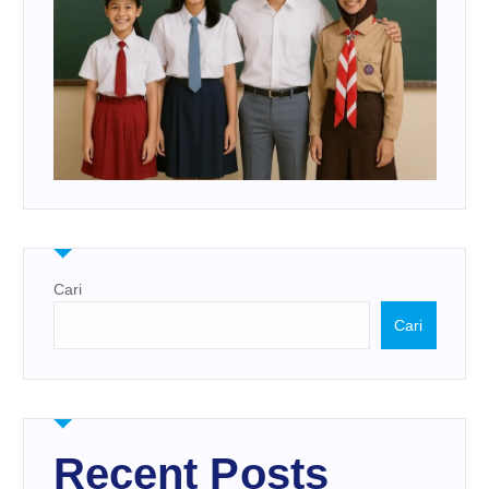
Cari
Cari
Recent Posts