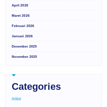
April 2026
Maret 2026
Februari 2026
Januari 2026
Desember 2025
November 2025
Categories
Artikel