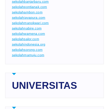
sekolahbanjarbaru.com
sekolahpontianak.com
sekolahambon.com
sekolahjayapura.com
sekolahmanokwari.com
sekolahnabire.com
sekolahwamena.com
sekolahsalor.com
sekolahindonesia.org
sekolahsorong.com
sekolahmamuju.com
UNIVERSITAS