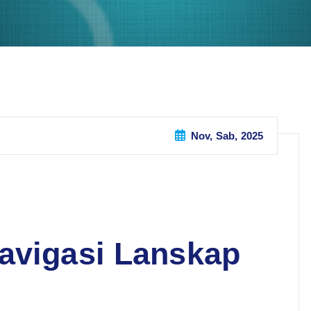
Nov, Sab, 2025
avigasi Lanskap