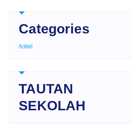
Categories
Artikel
TAUTAN
SEKOLAH