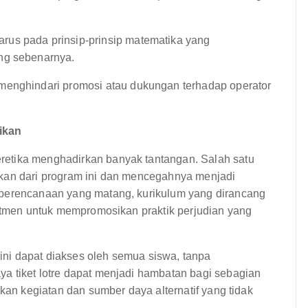
rus pada prinsip-prinsip matematika yang
ng sebenarnya.
menghindari promosi atau dukungan terhadap operator
ikan
retika menghadirkan banyak tantangan. Salah satu
ikan dari program ini dan mencegahnya menjadi
 perencanaan yang matang, kurikulum yang dirancang
mitmen untuk mempromosikan praktik perjudian yang
ni dapat diakses oleh semua siswa, tanpa
a tiket lotre dapat menjadi hambatan bagi sebagian
akan kegiatan dan sumber daya alternatif yang tidak