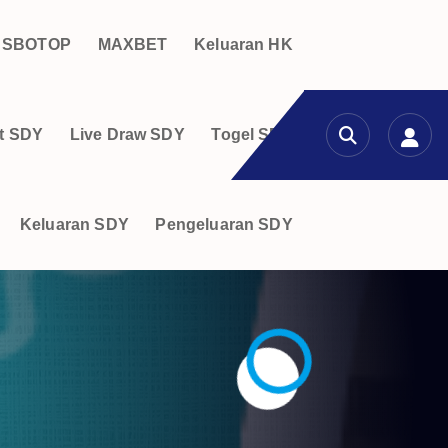
SBOTOP
MAXBET
Keluaran HK
t SDY
Live Draw SDY
Togel SDY
Keluaran SDY
Pengeluaran SDY