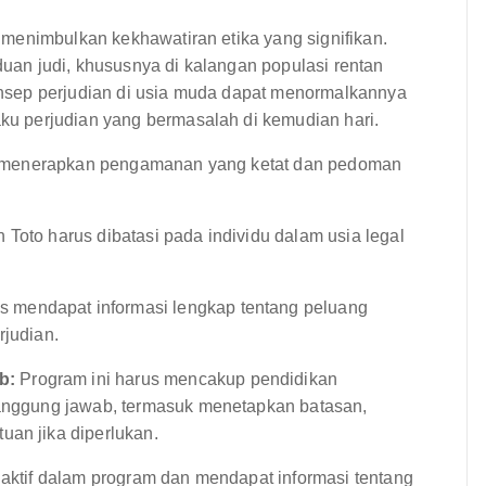
menimbulkan kekhawatiran etika yang signifikan.
an judi, khususnya di kalangan populasi rentan
nsep perjudian di usia muda dapat menormalkannya
u perjudian yang bermasalah di kemudian hari.
ntuk menerapkan pengamanan yang ketat dan pedoman
 Toto harus dibatasi pada individu dalam usia legal
s mendapat informasi lengkap tentang peluang
rjudian.
b:
Program ini harus mencakup pendidikan
rtanggung jawab, termasuk menetapkan batasan,
uan jika diperlukan.
t aktif dalam program dan mendapat informasi tentang