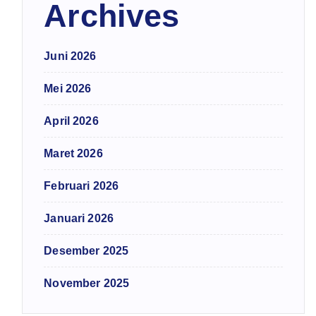
Archives
Juni 2026
Mei 2026
April 2026
Maret 2026
Februari 2026
Januari 2026
Desember 2025
November 2025