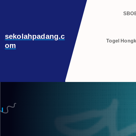
S
k
SBO
i
p
t
sekolahpadang.c
Togel Hong
o
om
c
o
n
t
e
n
t