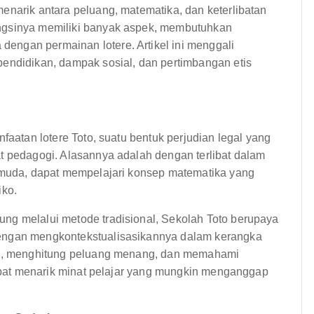
enarik antara peluang, matematika, dan keterlibatan
ungsinya memiliki banyak aspek, membutuhkan
engan permainan lotere. Artikel ini menggali
pendidikan, dampak sosial, dan pertimbangan etis
faatan lotere Toto, suatu bentuk perjudian legal yang
at pedagogi. Alasannya adalah dengan terlibat dalam
a muda, dapat mempelajari konsep matematika yang
iko.
ng melalui metode tradisional, Sekolah Toto berupaya
dengan mengkontekstualisasikannya dalam kerangka
nya, menghitung peluang menang, dan memahami
 dapat menarik minat pelajar yang mungkin menganggap