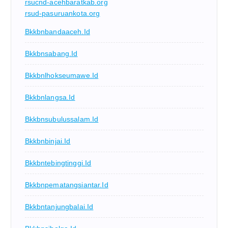
rsucnd-acehbaratkab.org
rsud-pasuruankota.org
Bkkbnbandaaceh.id
Bkkbnsabang.id
Bkkbnlhokseumawe.id
Bkkbnlangsa.id
Bkkbnsubulussalam.id
Bkkbnbinjai.id
Bkkbntebingtinggi.id
Bkkbnpematangsiantar.id
Bkkbntanjungbalai.id