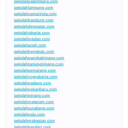
sekolahpalembang.com
sekolahlampung.com
sekolahsamarinda.com
sekolahbandung.com
sekolahdenpasar.com
sekolahjakarta.com
sekolahmedan.com
sekolahaceh.com
sekolahbengkulu.com
sekolahpangkalpinang.com
sekolahtanjungpinang.com
sekolahsemarang.com
sekolahyogyakarta.com
sekolahpadang.com
sekolahpekanbaru.com
sekolahserang.com
sekolahmataram.com
sekolahsurabaya.com
sekolahpalu.com
sekolahmakassar.com
sekolahkendari.com