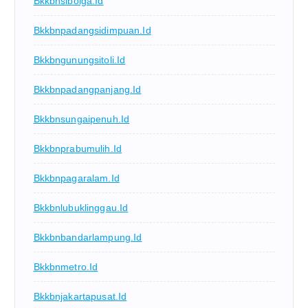
Bkkbnsibolga.id
Bkkbnpadangsidimpuan.id
Bkkbngunungsitoli.id
Bkkbnpadangpanjang.id
Bkkbnsungaipenuh.id
Bkkbnprabumulih.id
Bkkbnpagaralam.id
Bkkbnlubuklinggau.id
Bkkbnbandarlampung.id
Bkkbnmetro.id
Bkkbnjakartapusat.id