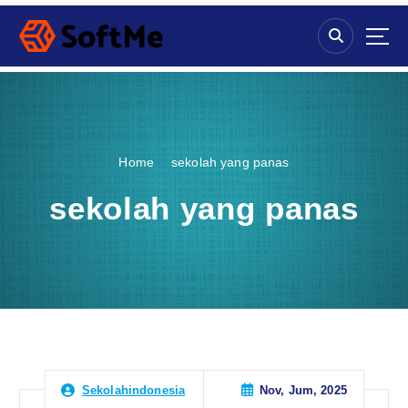
S
k
i
p
t
o
c
o
Home
sekolah yang panas
n
t
sekolah yang panas
e
n
t
Nov, Jum, 2025
Sekolahindonesia