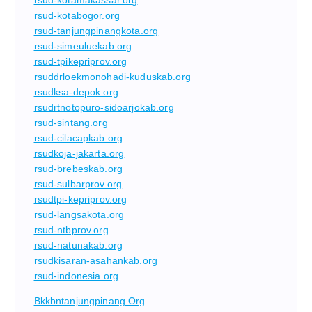
rsud-kotamakassar.org
rsud-kotabogor.org
rsud-tanjungpinangkota.org
rsud-simeuluekab.org
rsud-tpikepriprov.org
rsuddrloekmonohadi-kuduskab.org
rsudksa-depok.org
rsudrtnotopuro-sidoarjokab.org
rsud-sintang.org
rsud-cilacapkab.org
rsudkoja-jakarta.org
rsud-brebeskab.org
rsud-sulbarprov.org
rsudtpi-kepriprov.org
rsud-langsakota.org
rsud-ntbprov.org
rsud-natunakab.org
rsudkisaran-asahankab.org
rsud-indonesia.org
Bkkbntanjungpinang.org