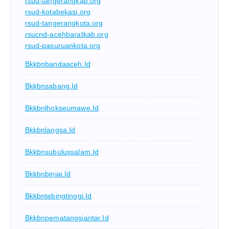
rsud-tangerangkab.org
rsud-kotabekasi.org
rsud-tangerangkota.org
rsucnd-acehbaratkab.org
rsud-pasuruankota.org
Bkkbnbandaaceh.id
Bkkbnsabang.id
Bkkbnlhokseumawe.id
Bkkbnlangsa.id
Bkkbnsubulussalam.id
Bkkbnbinjai.id
Bkkbntebingtinggi.id
Bkkbnpematangsiantar.id