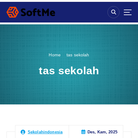
S
k
i
p
t
o
c
o
Home
tas sekolah
n
t
tas sekolah
e
n
t
Des, Kam, 2025
Sekolahindonesia