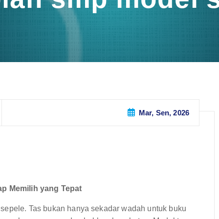
Mar, Sen, 2026
p Memilih yang Tepat
 sepele. Tas bukan hanya sekadar wadah untuk buku