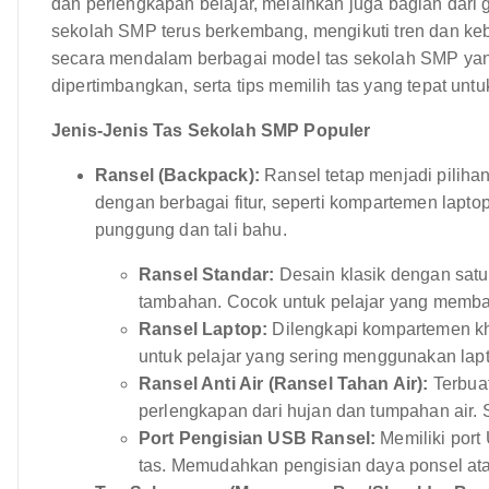
dan perlengkapan belajar, melainkan juga bagian dari
sekolah SMP terus berkembang, mengikuti tren dan keb
secara mendalam berbagai model tas sekolah SMP yang p
dipertimbangkan, serta tips memilih tas yang tepat unt
Jenis-Jenis Tas Sekolah SMP Populer
Ransel (Backpack):
Ransel tetap menjadi piliha
dengan berbagai fitur, seperti kompartemen lapt
punggung dan tali bahu.
Ransel Standar:
Desain klasik dengan sat
tambahan. Cocok untuk pelajar yang memb
Ransel Laptop:
Dilengkapi kompartemen khu
untuk pelajar yang sering menggunakan lapt
Ransel Anti Air (Ransel Tahan Air):
Terbuat
perlengkapan dari hujan dan tumpahan air. 
Port Pengisian USB Ransel:
Memiliki port
tas. Memudahkan pengisian daya ponsel ata