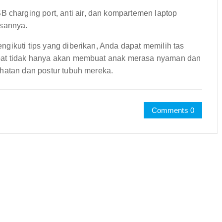
B charging port, anti air, dan kompartemen laptop
isannya.
gikuti tips yang diberikan, Anda dapat memilih tas
epat tidak hanya akan membuat anak merasa nyaman dan
ehatan dan postur tubuh mereka.
Comments 0