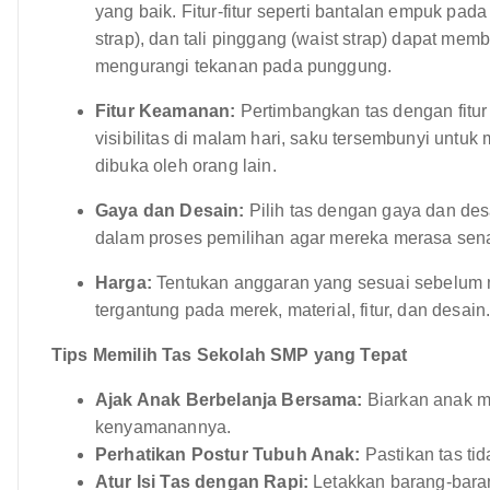
yang baik. Fitur-fitur seperti bantalan empuk pad
strap), dan tali pinggang (waist strap) dapat mem
mengurangi tekanan pada punggung.
Fitur Keamanan:
Pertimbangkan tas dengan fitur 
visibilitas di malam hari, saku tersembunyi untuk
dibuka oleh orang lain.
Gaya dan Desain:
Pilih tas dengan gaya dan des
dalam proses pemilihan agar mereka merasa sena
Harga:
Tentukan anggaran yang sesuai sebelum m
tergantung pada merek, material, fitur, dan desain
Tips Memilih Tas Sekolah SMP yang Tepat
Ajak Anak Berbelanja Bersama:
Biarkan anak m
kenyamanannya.
Perhatikan Postur Tubuh Anak:
Pastikan tas t
Atur Isi Tas dengan Rapi:
Letakkan barang-baran