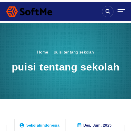
S
k
i
p
t
o
c
o
Home
puisi tentang sekolah
n
t
puisi tentang sekolah
e
n
t
Des, Jum, 2025
Sekolahindonesia