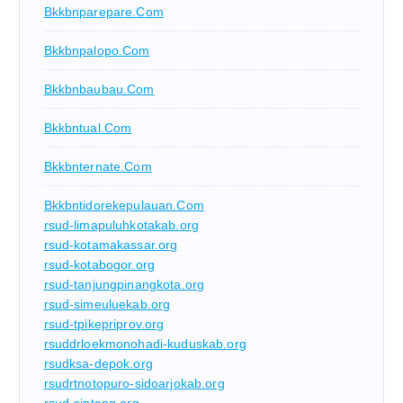
Bkkbnparepare.com
Bkkbnpalopo.com
Bkkbnbaubau.com
Bkkbntual.com
Bkkbnternate.com
Bkkbntidorekepulauan.com
rsud-limapuluhkotakab.org
rsud-kotamakassar.org
rsud-kotabogor.org
rsud-tanjungpinangkota.org
rsud-simeuluekab.org
rsud-tpikepriprov.org
rsuddrloekmonohadi-kuduskab.org
rsudksa-depok.org
rsudrtnotopuro-sidoarjokab.org