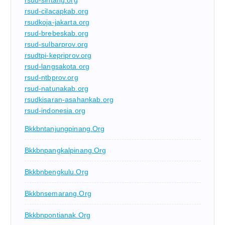
rsud-sintang.org
rsud-cilacapkab.org
rsudkoja-jakarta.org
rsud-brebeskab.org
rsud-sulbarprov.org
rsudtpi-kepriprov.org
rsud-langsakota.org
rsud-ntbprov.org
rsud-natunakab.org
rsudkisaran-asahankab.org
rsud-indonesia.org
Bkkbntanjungpinang.org
Bkkbnpangkalpinang.org
Bkkbnbengkulu.org
Bkkbnsemarang.org
Bkkbnpontianak.org