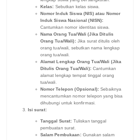
Kelas:
Sebutkan kelas siswa.
Nomor Induk Siswa (NIS) atau Nomor
Induk Siswa Nasional (NISN):
Cantumkan nomor identitas siswa.
Nama Orang Tua/Wali (Jika Ditulis
Orang Tua/Wali):
Jika surat ditulis oleh
orang tua/wali, sebutkan nama lengkap
orang tua/wali.
Alamat Lengkap Orang Tua/Wali (Jika
Ditulis Orang Tua/Wali):
Cantumkan
alamat lengkap tempat tinggal orang
tua/wali.
Nomor Telepon (Opsional):
Sebaiknya
mencantumkan nomor telepon yang bisa
dihubungi untuk konfirmasi.
Isi surat:
Tanggal Surat:
Tuliskan tanggal
pembuatan surat.
Salam Pembukaan:
Gunakan salam