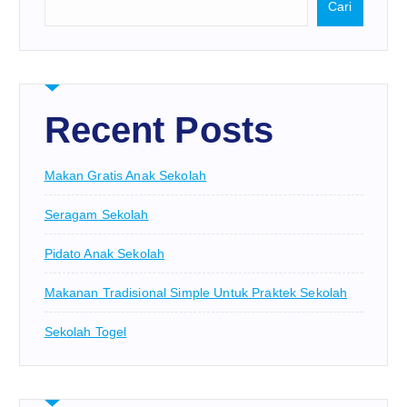
Cari
Recent Posts
Makan Gratis Anak Sekolah
Seragam Sekolah
Pidato Anak Sekolah
Makanan Tradisional Simple Untuk Praktek Sekolah
Sekolah Togel