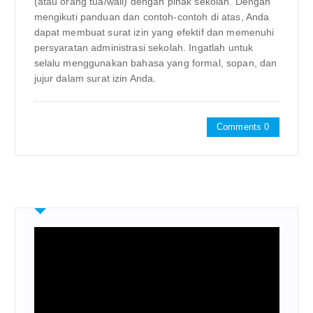
(atau orang tua/wali) dengan pihak sekolah. Dengan
mengikuti panduan dan contoh-contoh di atas, Anda
dapat membuat surat izin yang efektif dan memenuhi
persyaratan administrasi sekolah. Ingatlah untuk
selalu menggunakan bahasa yang formal, sopan, dan
jujur dalam surat izin Anda.
Comments 0