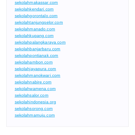
sekolahmakassar.com
sekolahkendari.com
sekolahgorontalo.com
sekolahtanjungselor.com
sekolahmanado.com
sekolahkupang.com
sekolahpalangkaraya.com
sekolahbanjarbaru.com
sekolahpontianak.com
sekolahambon.com
sekolahjayapura.com
sekolahmanokwari.com
sekolahnabire.com
sekolahwamena.com
sekolahsalor.com
sekolahindonesia.org
sekolahsorong.com
sekolahmamuju.com