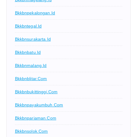
Bkkbnpekalongan.id
Bkkbntegal.id
Bkkbnsurakarta.id
Bkkbnbatu.id
Bkkbnmalang.id
Bkkbnblitar.com
Bkkbnbukittinggi.com
Bkkbnpayakumbuh.com
Bkkbnpariaman.com
Bkkbnsolok.com