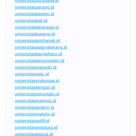
universitassurabaya.id
universitasserang.id
universitasbanten.id
universitasbali.id
universitasdenpasar.id
universitaskupang.id
universitaspontianak.id
universitaspalangkaraya.id
universitasbanjarbaru.id
universitastanjungselor.id
universitasmanado.id
universitaspalu.id
universitasmakassar.id
universitaskendari.id
universitasgorontalo.id
universitasmamuju.id
universitasambon.id
universitasmaluku.id
universitassofifi.id
universitasjayapura.id
universitaspapua.id