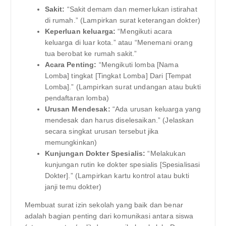
Sakit:
“Sakit demam dan memerlukan istirahat
di rumah.” (Lampirkan surat keterangan dokter)
Keperluan keluarga:
“Mengikuti acara
keluarga di luar kota.” atau “Menemani orang
tua berobat ke rumah sakit.”
Acara Penting:
“Mengikuti lomba [Nama
Lomba] tingkat [Tingkat Lomba] Dari [Tempat
Lomba].” (Lampirkan surat undangan atau bukti
pendaftaran lomba)
Urusan Mendesak:
“Ada urusan keluarga yang
mendesak dan harus diselesaikan.” (Jelaskan
secara singkat urusan tersebut jika
memungkinkan)
Kunjungan Dokter Spesialis:
“Melakukan
kunjungan rutin ke dokter spesialis [Spesialisasi
Dokter].” (Lampirkan kartu kontrol atau bukti
janji temu dokter)
Membuat surat izin sekolah yang baik dan benar
adalah bagian penting dari komunikasi antara siswa