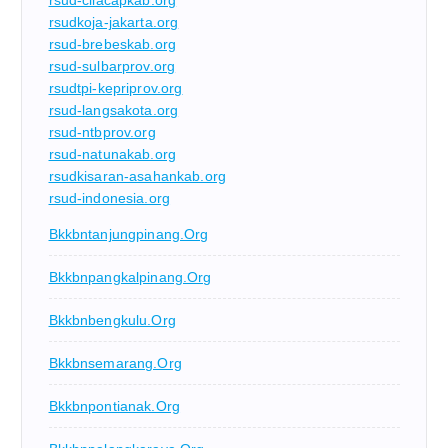
rsud-cilacapkab.org
rsudkoja-jakarta.org
rsud-brebeskab.org
rsud-sulbarprov.org
rsudtpi-kepriprov.org
rsud-langsakota.org
rsud-ntbprov.org
rsud-natunakab.org
rsudkisaran-asahankab.org
rsud-indonesia.org
Bkkbntanjungpinang.org
Bkkbnpangkalpinang.org
Bkkbnbengkulu.org
Bkkbnsemarang.org
Bkkbnpontianak.org