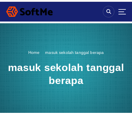
S
k
i
p
t
o
c
o
Home
masuk sekolah tanggal berapa
n
t
masuk sekolah tanggal
e
n
berapa
t