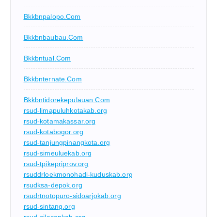
Bkkbnpalopo.com
Bkkbnbaubau.com
Bkkbntual.com
Bkkbnternate.com
Bkkbntidorekepulauan.com
rsud-limapuluhkotakab.org
rsud-kotamakassar.org
rsud-kotabogor.org
rsud-tanjungpinangkota.org
rsud-simeuluekab.org
rsud-tpikepriprov.org
rsuddrloekmonohadi-kuduskab.org
rsudksa-depok.org
rsudrtnotopuro-sidoarjokab.org
rsud-sintang.org