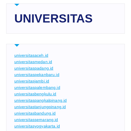
UNIVERSITAS
universitasaceh.id
universitasmedan.id
universitaspadang.id
universitaspekanbaru.id
universitasjambi.id
universitaspalembang.id
universitasbengkulu.id
universitaspangkalpinang.id
universitastanjungpinang.id
universitasbandung.id
universitassemarang.id
universitasyogyakarta.id