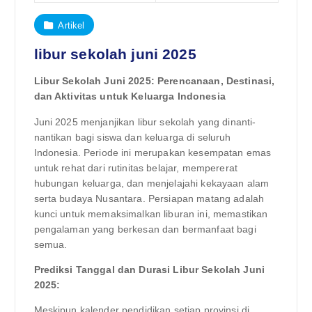
Artikel
libur sekolah juni 2025
Libur Sekolah Juni 2025: Perencanaan, Destinasi,
dan Aktivitas untuk Keluarga Indonesia
Juni 2025 menjanjikan libur sekolah yang dinanti-
nantikan bagi siswa dan keluarga di seluruh
Indonesia. Periode ini merupakan kesempatan emas
untuk rehat dari rutinitas belajar, mempererat
hubungan keluarga, dan menjelajahi kekayaan alam
serta budaya Nusantara. Persiapan matang adalah
kunci untuk memaksimalkan liburan ini, memastikan
pengalaman yang berkesan dan bermanfaat bagi
semua.
Prediksi Tanggal dan Durasi Libur Sekolah Juni
2025:
Meskipun kalender pendidikan setiap provinsi di