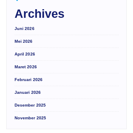
Archives
Juni 2026
Mei 2026
April 2026
Maret 2026
Februari 2026
Januari 2026
Desember 2025
November 2025