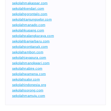
sekolahmakassar.com
sekolahkendari.com
sekolahgorontalo.com
sekolahtanjungselor.com
sekolahmanado.com
sekolahkupang.com
sekolahpalangkaraya.com
sekolahbanjarbaru.com
sekolahpontianak.com
sekolahambon.com
sekolahjayapura.com
sekolahmanokwari.com
sekolahnabire.com
sekolahwamena.com
sekolahsalor.com
sekolahindonesia.org
sekolahsorong.com
sekolahmamuju.com