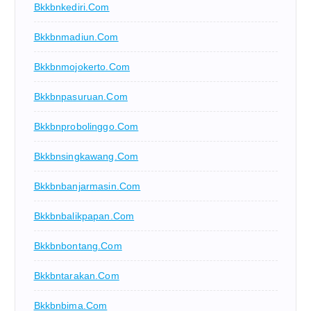
Bkkbnkediri.com
Bkkbnmadiun.com
Bkkbnmojokerto.com
Bkkbnpasuruan.com
Bkkbnprobolinggo.com
Bkkbnsingkawang.com
Bkkbnbanjarmasin.com
Bkkbnbalikpapan.com
Bkkbnbontang.com
Bkkbntarakan.com
Bkkbnbima.com