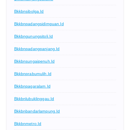
Bkkbnsibolga.id
Bkkbnpadangsidimpuan.id
Bkkbngunungsitoli.id
Bkkbnpadangpanjang.id
Bkkbnsungaipenuh.id
Bkkbnprabumulih.id
Bkkbnpagaralam.id
Bkkbnlubuklinggau.id
Bkkbnbandarlampung.id
Bkkbnmetro.id