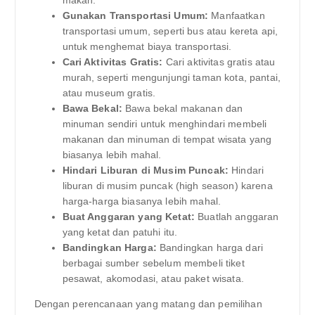
Gunakan Transportasi Umum:
Manfaatkan
transportasi umum, seperti bus atau kereta api,
untuk menghemat biaya transportasi.
Cari Aktivitas Gratis:
Cari aktivitas gratis atau
murah, seperti mengunjungi taman kota, pantai,
atau museum gratis.
Bawa Bekal:
Bawa bekal makanan dan
minuman sendiri untuk menghindari membeli
makanan dan minuman di tempat wisata yang
biasanya lebih mahal.
Hindari Liburan di Musim Puncak:
Hindari
liburan di musim puncak (high season) karena
harga-harga biasanya lebih mahal.
Buat Anggaran yang Ketat:
Buatlah anggaran
yang ketat dan patuhi itu.
Bandingkan Harga:
Bandingkan harga dari
berbagai sumber sebelum membeli tiket
pesawat, akomodasi, atau paket wisata.
Dengan perencanaan yang matang dan pemilihan