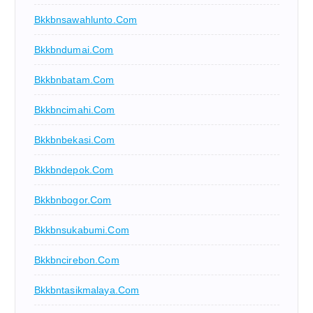
Bkkbnsawahlunto.com
Bkkbndumai.com
Bkkbnbatam.com
Bkkbncimahi.com
Bkkbnbekasi.com
Bkkbndepok.com
Bkkbnbogor.com
Bkkbnsukabumi.com
Bkkbncirebon.com
Bkkbntasikmalaya.com