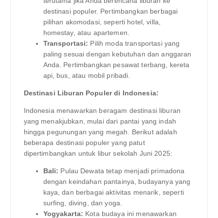
terutama jika Anda berencana liburan ke
destinasi populer. Pertimbangkan berbagai
pilihan akomodasi, seperti hotel, villa,
homestay, atau apartemen.
Transportasi:
Pilih moda transportasi yang
paling sesuai dengan kebutuhan dan anggaran
Anda. Pertimbangkan pesawat terbang, kereta
api, bus, atau mobil pribadi.
Destinasi Liburan Populer di Indonesia:
Indonesia menawarkan beragam destinasi liburan
yang menakjubkan, mulai dari pantai yang indah
hingga pegunungan yang megah. Berikut adalah
beberapa destinasi populer yang patut
dipertimbangkan untuk libur sekolah Juni 2025:
Bali:
Pulau Dewata tetap menjadi primadona
dengan keindahan pantainya, budayanya yang
kaya, dan berbagai aktivitas menarik, seperti
surfing, diving, dan yoga.
Yogyakarta:
Kota budaya ini menawarkan