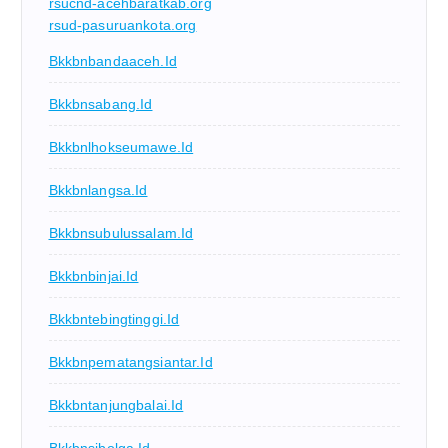
rsucnd-acehbaratkab.org
rsud-pasuruankota.org
Bkkbnbandaaceh.id
Bkkbnsabang.id
Bkkbnlhokseumawe.id
Bkkbnlangsa.id
Bkkbnsubulussalam.id
Bkkbnbinjai.id
Bkkbntebingtinggi.id
Bkkbnpematangsiantar.id
Bkkbntanjungbalai.id