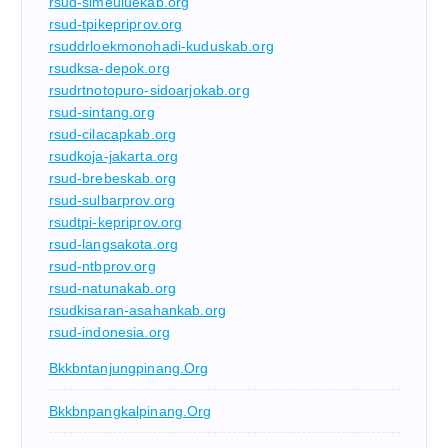
rsud-simeuluekab.org
rsud-tpikepriprov.org
rsuddrloekmonohadi-kuduskab.org
rsudksa-depok.org
rsudrtnotopuro-sidoarjokab.org
rsud-sintang.org
rsud-cilacapkab.org
rsudkoja-jakarta.org
rsud-brebeskab.org
rsud-sulbarprov.org
rsudtpi-kepriprov.org
rsud-langsakota.org
rsud-ntbprov.org
rsud-natunakab.org
rsudkisaran-asahankab.org
rsud-indonesia.org
Bkkbntanjungpinang.org
Bkkbnpangkalpinang.org