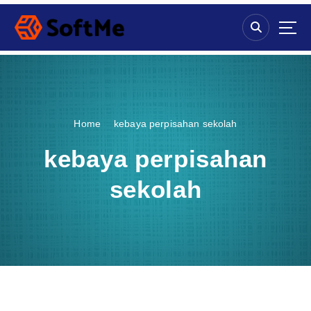
S
k
i
p
t
o
c
o
Home
kebaya perpisahan sekolah
n
t
kebaya perpisahan
e
n
sekolah
t