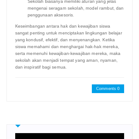
Sekolah biasanya memiliki aturan yang jelas
mengenai seragam sekolah, model rambut, dan
penggunaan aksesoris.
Keseimbangan antara hak dan kewajiban siswa
sangat penting untuk menciptakan lingkungan belajar
yang kondusif, efektif, dan menyenangkan. Ketika
siswa memahami dan menghargai hak-hak mereka,
serta memenuhi kewajiban-kewajiban mereka, maka
sekolah akan menjadi tempat yang aman, nyaman,
dan inspiratif bagi semua.
Comments 0