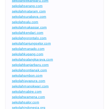
sekolahpekanbaru.com
sekolahserang.com
sekolahmataram.com
sekolahsurabaya.com
sekolahpalu.com
sekolahmakassar.com
sekolahkendari.com
sekolahgorontalo.com
sekolahtanjungselor.com
sekolahmanado.com
sekolahkupang.com
sekolahpalangkaraya.com
sekolahbanjarbaru.com
sekolahpontianak.com
sekolahambon.com
sekolahjayapura.com
sekolahmanokwari.com
sekolahnabire.com
sekolahwamena.com
sekolahsalor.com
sekolahindonesia.org