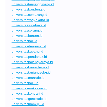
universitastanjungpinang.id
universitasbandung.id
universitassemarang.id
universitasyogyakarta.id
universitassurabaya.id
universitasserang.id
universitasbanten.id
universitasbali.id
universitasdenpasar.id
universitaskupang.id
universitaspontianak.id
universitaspalangkaraya.id
universitasbanjarbaru.id
universitastanjungselor.id
universitasmanado.id
universitaspalu.id
universitasmakassar.id
universitaskendari.id
universitasgorontalo.id
universitasmamuju.id