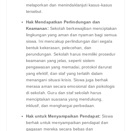
melaporkan dan menindaklanjuti kasus-kasus
tersebut.
Hak Mendapatkan Perlindungan dan
Keamanan:
Sekolah berkewajiban menciptakan
lingkungan yang aman dan nyaman bagi semua
siswa. Ini mencakup perlindungan dari segala
bentuk kekerasan, pelecehan, dan
perundungan. Sekolah harus memiliki prosedur
keamanan yang jelas, seperti sistem
pengawasan yang memadai, protokol darurat
yang efektif, dan staf yang terlatih dalam
menangani situasi krisis. Siswa juga berhak
merasa aman secara emosional dan psikologis
di sekolah. Guru dan staf sekolah harus
menciptakan suasana yang mendukung,
inklusif, dan menghargai perbedaan.
Hak untuk Menyampaikan Pendapat:
Siswa
berhak untuk menyampaikan pendapat dan
gagasan mereka secara bebas dan