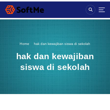
S
k
i
p
t
o
c
o
Home
hak dan kewajiban siswa di sekolah
n
t
hak dan kewajiban
e
n
siswa di sekolah
t