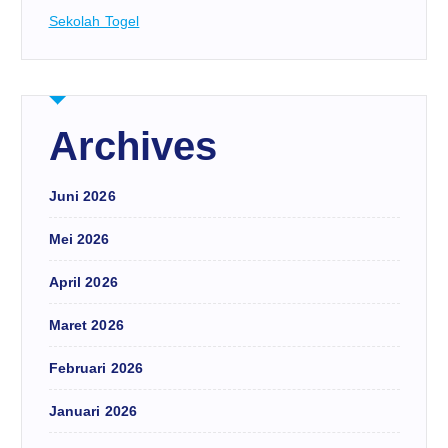
Sekolah Togel
Archives
Juni 2026
Mei 2026
April 2026
Maret 2026
Februari 2026
Januari 2026