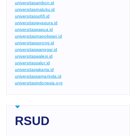
universitasambon.id
universitasmaluku.id
universitassofifi.id
universitasjayapura.id
universitaspapua.id
universitasmanokwari.id
universitassorong.id
universitaswanggar.id
universitaswalesi.id
universitassalor.id
universitasjakarta.id
universitassamarinda.id
universitasindonesia.org
RSUD