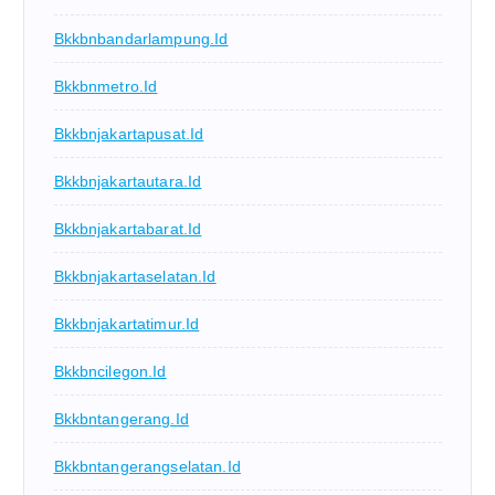
Bkkbnbandarlampung.id
Bkkbnmetro.id
Bkkbnjakartapusat.id
Bkkbnjakartautara.id
Bkkbnjakartabarat.id
Bkkbnjakartaselatan.id
Bkkbnjakartatimur.id
Bkkbncilegon.id
Bkkbntangerang.id
Bkkbntangerangselatan.id