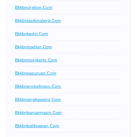
Bkkbncirebon.com
Bkkbntasikmalaya.com
Bkkbnkediri.com
Bkkbnmadiun.com
Bkkbnmojokerto.com
Bkkbnpasuruan.com
Bkkbnprobolinggo.com
Bkkbnsingkawang.com
Bkkbnbanjarmasin.com
Bkkbnbalikpapan.com