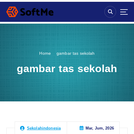
S
k
i
p
t
o
c
o
Home
gambar tas sekolah
n
t
gambar tas sekolah
e
n
t
Mar, Jum, 2026
Sekolahindonesia