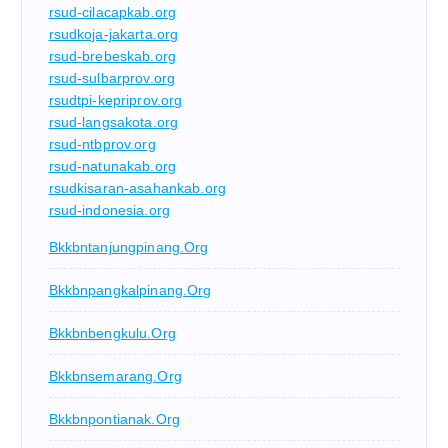
rsud-cilacapkab.org
rsudkoja-jakarta.org
rsud-brebeskab.org
rsud-sulbarprov.org
rsudtpi-kepriprov.org
rsud-langsakota.org
rsud-ntbprov.org
rsud-natunakab.org
rsudkisaran-asahankab.org
rsud-indonesia.org
Bkkbntanjungpinang.org
Bkkbnpangkalpinang.org
Bkkbnbengkulu.org
Bkkbnsemarang.org
Bkkbnpontianak.org