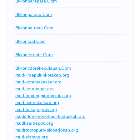
Bkkbnparepare.com
Bkkbnpalopo.com
Bkkbnbaubau.com
Bkkbntual.com
Bkkbnternate.com
Bkkbntidorekepulauan.com
rsud-limapuluhkotakab.org
rsud-kotamakassar.org
rsud-kotabogor.org
rsud-tanjungpinangkota.org
rsud-simeuluekab.org
rsud-tpikepriprov.org
rsuddrloekmonohadi-kuduskab.org
rsudksa-depok.org
rsudrtnotopuro-sidoarjokab.org
rsud-sintang.org