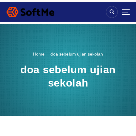
S
k
i
p
t
o
c
o
Home
doa sebelum ujian sekolah
n
t
doa sebelum ujian
e
n
sekolah
t