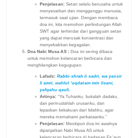
Penjelasan:
Setan selalu berusaha untuk
menyesatkan dan mengganggu manusia,
termasuk saat ujian. Dengan membaca
doa ini, kita memohon perlindungan Allah
SWT agar terhindar dari gangguan setan
yang dapat merusak konsentrasi dan
menyebabkan kegagalan.
Doa Nabi Musa AS :
Doa ini sering dibaca
untuk memohon kelancaran berbicara dan
menghilangkan kegugupan.
Lafadz:
Rabbi-shrah li sadri, wa yassir
li amri, wahlul ‘uqdatam min lisani,
yafqahu qauli.
Artinya:
“Ya Tuhanku, bukalah dadaku,
dan permudahlah urusanku, dan
lepaskan kekakuan dari lidahku, agar
mereka memahami perkataanku.”
Penjelasan:
Meskipun doa ini awalnya
dipanjatkan Nabi Musa AS untuk
kelancaran berbicara di hadapan Fir’aun,