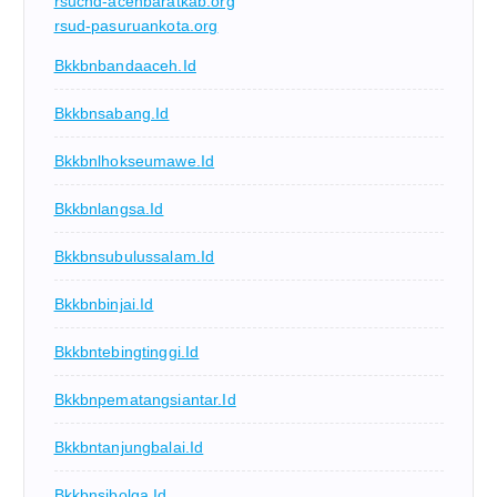
rsucnd-acehbaratkab.org
rsud-pasuruankota.org
Bkkbnbandaaceh.id
Bkkbnsabang.id
Bkkbnlhokseumawe.id
Bkkbnlangsa.id
Bkkbnsubulussalam.id
Bkkbnbinjai.id
Bkkbntebingtinggi.id
Bkkbnpematangsiantar.id
Bkkbntanjungbalai.id
Bkkbnsibolga.id