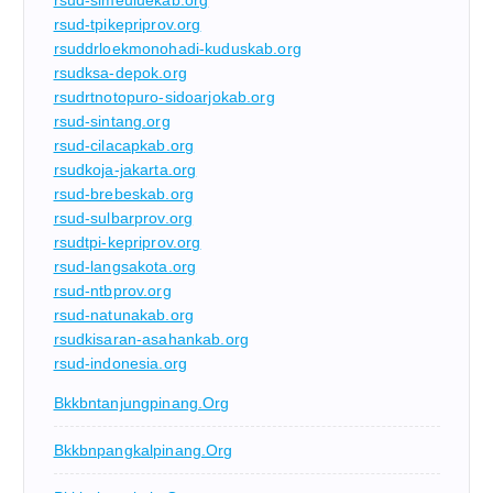
rsud-simeuluekab.org
rsud-tpikepriprov.org
rsuddrloekmonohadi-kuduskab.org
rsudksa-depok.org
rsudrtnotopuro-sidoarjokab.org
rsud-sintang.org
rsud-cilacapkab.org
rsudkoja-jakarta.org
rsud-brebeskab.org
rsud-sulbarprov.org
rsudtpi-kepriprov.org
rsud-langsakota.org
rsud-ntbprov.org
rsud-natunakab.org
rsudkisaran-asahankab.org
rsud-indonesia.org
Bkkbntanjungpinang.org
Bkkbnpangkalpinang.org