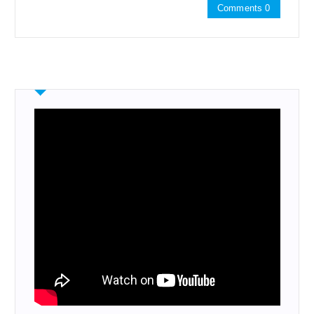
Comments 0