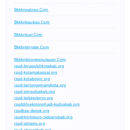
Bkkbnpalopo.com
Bkkbnbaubau.com
Bkkbntual.com
Bkkbnternate.com
Bkkbntidorekepulauan.com
rsud-limapuluhkotakab.org
rsud-kotamakassar.org
rsud-kotabogor.org
rsud-tanjungpinangkota.org
rsud-simeuluekab.org
rsud-tpikepriprov.org
rsuddrloekmonohadi-kuduskab.org
rsudksa-depok.org
rsudrtnotopuro-sidoarjokab.org
rsud-sintang.org
rsud-cilacapkab.org