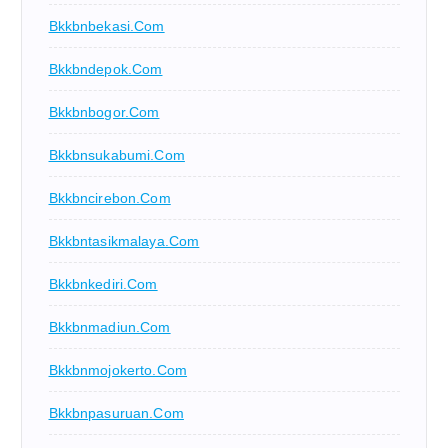
Bkkbnbekasi.com
Bkkbndepok.com
Bkkbnbogor.com
Bkkbnsukabumi.com
Bkkbncirebon.com
Bkkbntasikmalaya.com
Bkkbnkediri.com
Bkkbnmadiun.com
Bkkbnmojokerto.com
Bkkbnpasuruan.com