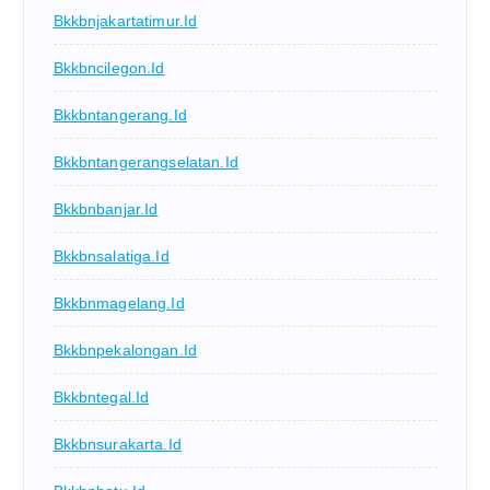
Bkkbnjakartatimur.id
Bkkbncilegon.id
Bkkbntangerang.id
Bkkbntangerangselatan.id
Bkkbnbanjar.id
Bkkbnsalatiga.id
Bkkbnmagelang.id
Bkkbnpekalongan.id
Bkkbntegal.id
Bkkbnsurakarta.id