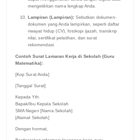
mengetikkan nama lengkap Anda.
Lampiran (Lampiran):
Sebutkan dokumen-
dokumen yang Anda lampirkan, seperti daftar
riwayat hidup (CV), fotokopi ijazah, transkrip
nilai, sertifikat pelatihan, dan surat
rekomendasi.
Contoh Surat Lamaran Kerja di Sekolah (Guru
Matematika):
[Kop Surat Anda]
[Tanggal Surat]
Kepada Yth.
Bapak/Ibu Kepala Sekolah
SMA Negeri [Nama Sekolah]
[Alamat Sekolah]
Dengan hormat,
Berdasarkan informasi lowongan kerja guru