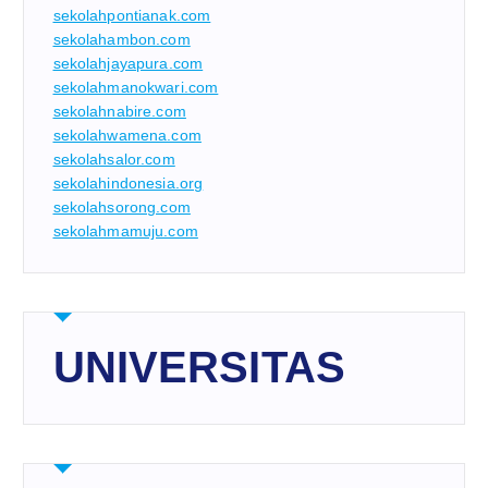
sekolahpontianak.com
sekolahambon.com
sekolahjayapura.com
sekolahmanokwari.com
sekolahnabire.com
sekolahwamena.com
sekolahsalor.com
sekolahindonesia.org
sekolahsorong.com
sekolahmamuju.com
UNIVERSITAS