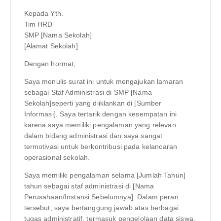
Kepada Yth.
Tim HRD
SMP [Nama Sekolah]
[Alamat Sekolah]
Dengan hormat,
Saya menulis surat ini untuk mengajukan lamaran
sebagai Staf Administrasi di SMP [Nama
Sekolah]seperti yang diiklankan di [Sumber
Informasi]. Saya tertarik dengan kesempatan ini
karena saya memiliki pengalaman yang relevan
dalam bidang administrasi dan saya sangat
termotivasi untuk berkontribusi pada kelancaran
operasional sekolah.
Saya memiliki pengalaman selama [Jumlah Tahun]
tahun sebagai staf administrasi di [Nama
Perusahaan/Instansi Sebelumnya]. Dalam peran
tersebut, saya bertanggung jawab atas berbagai
tugas administratif, termasuk pengelolaan data siswa,