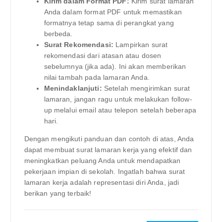
Kirim dalam Format PDF:
Kirim surat lamaran
Anda dalam format PDF untuk memastikan
formatnya tetap sama di perangkat yang
berbeda.
Surat Rekomendasi:
Lampirkan surat
rekomendasi dari atasan atau dosen
sebelumnya (jika ada). Ini akan memberikan
nilai tambah pada lamaran Anda.
Menindaklanjuti:
Setelah mengirimkan surat
lamaran, jangan ragu untuk melakukan follow-
up melalui email atau telepon setelah beberapa
hari.
Dengan mengikuti panduan dan contoh di atas, Anda
dapat membuat surat lamaran kerja yang efektif dan
meningkatkan peluang Anda untuk mendapatkan
pekerjaan impian di sekolah. Ingatlah bahwa surat
lamaran kerja adalah representasi diri Anda, jadi
berikan yang terbaik!