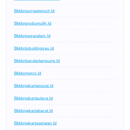
Bkkbnsungaipenuh.id
Bkkbnprabumulih.id
Bkkbnpagaralam.id
Bkkbnlubuklinggau.id
Bkkbnbandarlampung.id
Bkkbnmetro.id
Bkkbnjakartapusat.id
Bkkbnjakartautara.id
Bkkbnjakartabarat.id
Bkkbnjakartaselatan.id