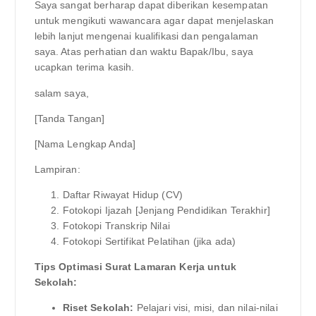
Saya sangat berharap dapat diberikan kesempatan
untuk mengikuti wawancara agar dapat menjelaskan
lebih lanjut mengenai kualifikasi dan pengalaman
saya. Atas perhatian dan waktu Bapak/Ibu, saya
ucapkan terima kasih.
salam saya,
[Tanda Tangan]
[Nama Lengkap Anda]
Lampiran:
Daftar Riwayat Hidup (CV)
Fotokopi Ijazah [Jenjang Pendidikan Terakhir]
Fotokopi Transkrip Nilai
Fotokopi Sertifikat Pelatihan (jika ada)
Tips Optimasi Surat Lamaran Kerja untuk
Sekolah:
Riset Sekolah:
Pelajari visi, misi, dan nilai-nilai