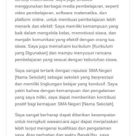
menggunakan berbagai media pembelajaran, seperti
video pembelajaran, software matematika, dan
platform online, untuk membuat pembelajaran lebih
menarik dan efektif. Saya memiliki kemampuan yang
baik dalam mengelola kelas, memotivasi siswa, dan
menjalin komunikasi yang efektif dengan orang tua
siswa. Saya juga memahami kurikulum [Kurikulum
yang Digunakan] dan mampu menyusun rencana
pembelajaran yang sesuai dengan kebutuhan siswa.
Saya sangat tertarik dengan reputasi SMA Negeri
[Nama Sekolah] sebagai sekolah yang berprestasi
dan memiliki lingkungan belajar yang kondusif. Saya
yakin bahwa dengan kemampuan dan pengalaman
yang saya miliki, saya dapat memberikan kontribusi
positif bagi kemajuan SMA Negeri [Nama Sekolah].
Saya sangat berharap dapat diberikan kesempatan
untuk mengikuti wawancara agar dapat menjelaskan
lebih lanjut mengenai kualifikasi dan pengalaman
saya. Atas perhatian dan waktu Bapak/Ibu, saya