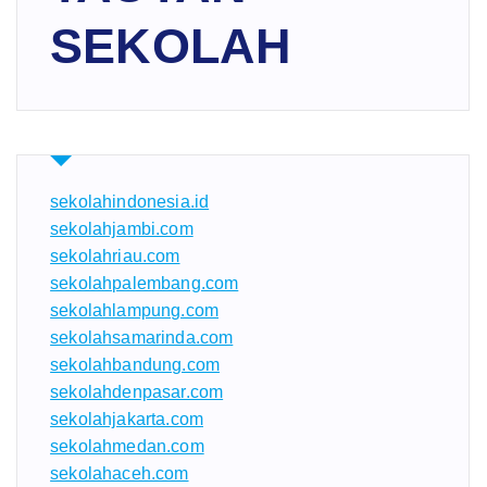
SEKOLAH
sekolahindonesia.id
sekolahjambi.com
sekolahriau.com
sekolahpalembang.com
sekolahlampung.com
sekolahsamarinda.com
sekolahbandung.com
sekolahdenpasar.com
sekolahjakarta.com
sekolahmedan.com
sekolahaceh.com