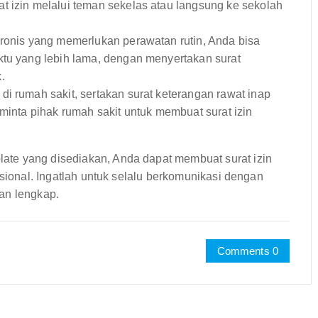
t izin melalui teman sekelas atau langsung ke sekolah
kronis yang memerlukan perawatan rutin, Anda bisa
ktu yang lebih lama, dengan menyertakan surat
.
 di rumah sakit, sertakan surat keterangan rawat inap
eminta pihak rumah sakit untuk membuat surat izin
te yang disediakan, Anda dapat membuat surat izin
esional. Ingatlah untuk selalu berkomunikasi dengan
an lengkap.
Comments 0