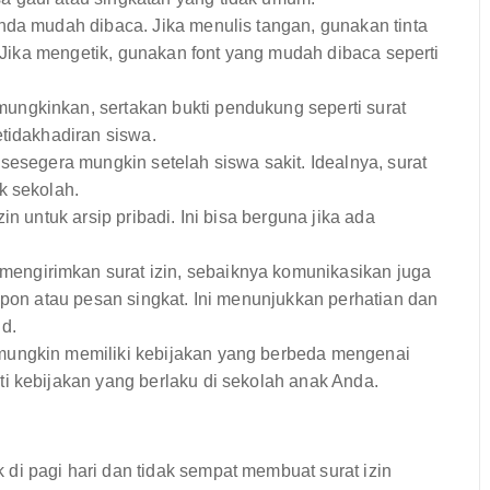
nda mudah dibaca. Jika menulis tangan, gunakan tinta
. Jika mengetik, gunakan font yang mudah dibaca seperti
ungkinkan, sertakan bukti pendukung seperti surat
tidakhadiran siswa.
 sesegera mungkin setelah siswa sakit. Idealnya, surat
k sekolah.
in untuk arsip pribadi. Ini bisa berguna jika ada
mengirimkan surat izin, sebaiknya komunikasikan juga
epon atau pesan singkat. Ini menunjukkan perhatian dan
d.
mungkin memiliki kebijakan yang berbeda mengenai
i kebijakan yang berlaku di sekolah anak Anda.
di pagi hari dan tidak sempat membuat surat izin