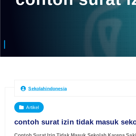
Sekolahindonesia
Artikel
contoh surat izin tidak masuk seko
Contoh Surat Izin Tidak Masuk Sekolah Karena Sak