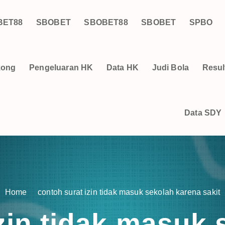
BET88
SBOBET
SBOBET88
SBOBET
SPBO
kong
Pengeluaran HK
Data HK
Judi Bola
Resul
Data SDY
Home
contoh surat izin tidak masuk sekolah karena sakit
zin tidak masuk