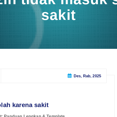
sakit
Des, Rab, 2025
lah karena sakit
it: Panduan Lengkap & Template