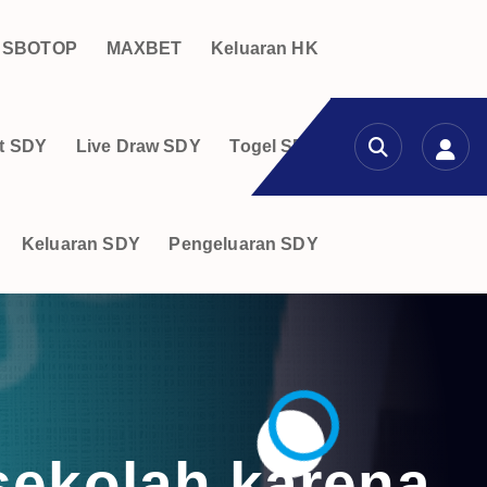
SBOTOP
MAXBET
Keluaran HK
t SDY
Live Draw SDY
Togel SDY
Keluaran SDY
Pengeluaran SDY
 sekolah karena