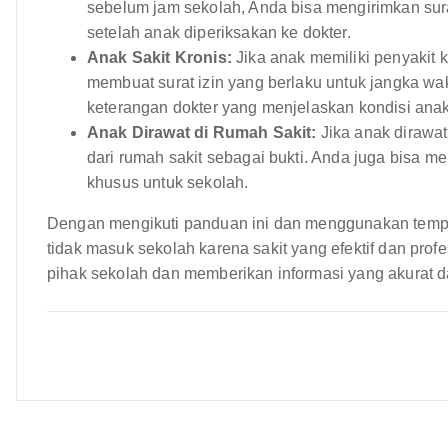
sebelum jam sekolah, Anda bisa mengirimkan sura
setelah anak diperiksakan ke dokter.
Anak Sakit Kronis:
Jika anak memiliki penyakit 
membuat surat izin yang berlaku untuk jangka wa
keterangan dokter yang menjelaskan kondisi anak
Anak Dirawat di Rumah Sakit:
Jika anak dirawat
dari rumah sakit sebagai bukti. Anda juga bisa m
khusus untuk sekolah.
Dengan mengikuti panduan ini dan menggunakan templa
tidak masuk sekolah karena sakit yang efektif dan prof
pihak sekolah dan memberikan informasi yang akurat d