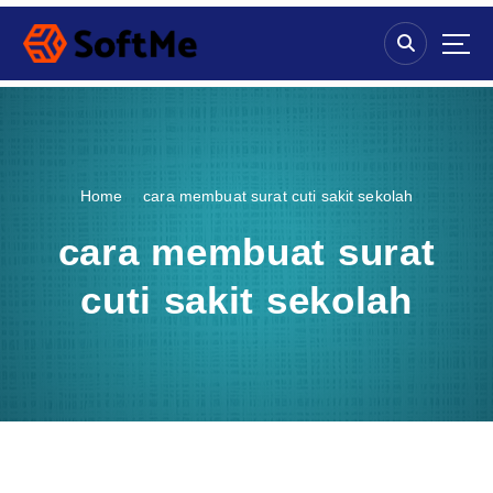
S
k
i
p
t
o
c
o
Home
cara membuat surat cuti sakit sekolah
n
t
cara membuat surat
e
n
cuti sakit sekolah
t