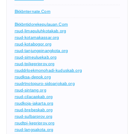
Bkkbnternate.com
Bkkbntidorekepulauan.com
rsud-limapuluhkotakab.org
rsud-kotamakassar.org
rsud-kotabogor.org
rsud-tanjungpinangkota.org
rsud-simeuluekab.org
rsud-tpikepriprov.org
rsuddrloekmonohadi-kuduskab.org
rsudksa-depok.org
rsudrtnotopuro-sidoarjokab.org
rsud-sintang.org
rsud-cilacapkab.org
rsudkoja-jakarta.org
rsud-brebeskab.org
rsud-sulbarprov.org
rsudtpi-kepriprov.org
rsud-langsakota.org