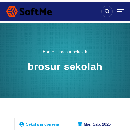
S
k
i
p
t
o
c
o
Home
brosur sekolah
n
t
brosur sekolah
e
n
t
Mar, Sab, 2026
Sekolahindonesia