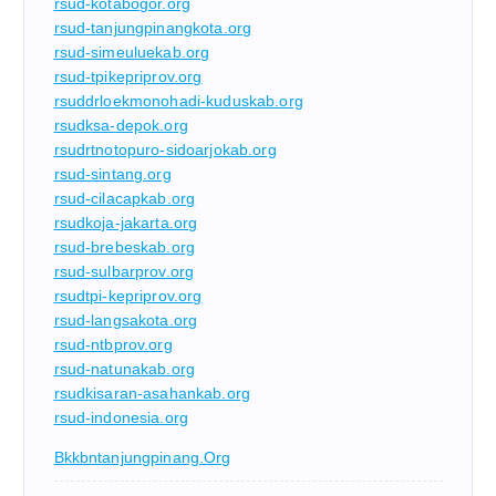
rsud-kotabogor.org
rsud-tanjungpinangkota.org
rsud-simeuluekab.org
rsud-tpikepriprov.org
rsuddrloekmonohadi-kuduskab.org
rsudksa-depok.org
rsudrtnotopuro-sidoarjokab.org
rsud-sintang.org
rsud-cilacapkab.org
rsudkoja-jakarta.org
rsud-brebeskab.org
rsud-sulbarprov.org
rsudtpi-kepriprov.org
rsud-langsakota.org
rsud-ntbprov.org
rsud-natunakab.org
rsudkisaran-asahankab.org
rsud-indonesia.org
Bkkbntanjungpinang.org