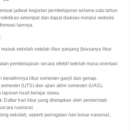
muat jadwal kegiatan pembelajaran selama satu tahun
endidikan setempat dan dapat diakses melalui website
formasi lainnya.
:
masuk sekolah setelah libur panjang (biasanya libur
tan pembelajaran secara efektif setelah masa orientasi
 berakhirnya libur semester ganjil dan genap.
semester (UTS) dan ujian akhir semester (UAS).
laporan hasil belajar siswa.
n:
Daftar hari libur yang ditetapkan oleh pemerintah
secara nasional.
ing sekolah, seperti peringatan hari besar nasional,