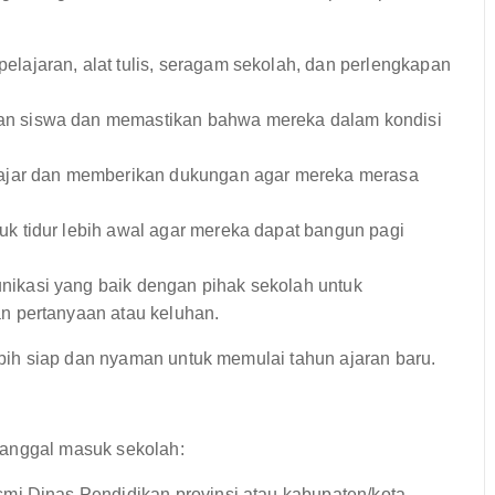
elajaran, alat tulis, seragam sekolah, dan perlengkapan
n siswa dan memastikan bahwa mereka dalam kondisi
lajar dan memberikan dukungan agar mereka merasa
 tidur lebih awal agar mereka dapat bangun pagi
nikasi yang baik dengan pihak sekolah untuk
n pertanyaan atau keluhan.
ih siap dan nyaman untuk memulai tahun ajaran baru.
tanggal masuk sekolah:
mi Dinas Pendidikan provinsi atau kabupaten/kota