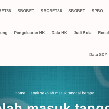
BET88
SBOBET
SBOBET88
SBOBET
SPBO
kong
Pengeluaran HK
Data HK
Judi Bola
Resul
Data SDY
Home
anak sekolah masuk tanggal berapa
olah masuk tangg