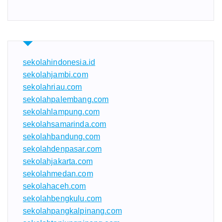
sekolahindonesia.id
sekolahjambi.com
sekolahriau.com
sekolahpalembang.com
sekolahlampung.com
sekolahsamarinda.com
sekolahbandung.com
sekolahdenpasar.com
sekolahjakarta.com
sekolahmedan.com
sekolahaceh.com
sekolahbengkulu.com
sekolahpangkalpinang.com