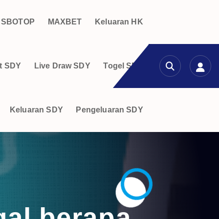
SBOTOP
MAXBET
Keluaran HK
t SDY
Live Draw SDY
Togel SDY
Keluaran SDY
Pengeluaran SDY
al berapa