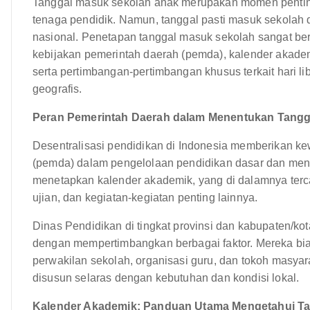
Tanggal masuk sekolah anak merupakan momen penting 
tenaga pendidik. Namun, tanggal pasti masuk sekolah 
nasional. Penetapan tanggal masuk sekolah sangat berv
kebijakan pemerintah daerah (pemda), kalender akadem
serta pertimbangan-pertimbangan khusus terkait hari li
geografis.
Peran Pemerintah Daerah dalam Menentukan Tangg
Desentralisasi pendidikan di Indonesia memberikan k
(pemda) dalam pengelolaan pendidikan dasar dan men
menetapkan kalender akademik, yang di dalamnya terca
ujian, dan kegiatan-kegiatan penting lainnya.
Dinas Pendidikan di tingkat provinsi dan kabupaten/
dengan mempertimbangkan berbagai faktor. Mereka bias
perwakilan sekolah, organisasi guru, dan tokoh masya
disusun selaras dengan kebutuhan dan kondisi lokal.
Kalender Akademik: Panduan Utama Mengetahui T