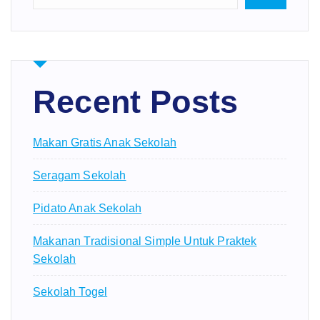
Recent Posts
Makan Gratis Anak Sekolah
Seragam Sekolah
Pidato Anak Sekolah
Makanan Tradisional Simple Untuk Praktek
Sekolah
Sekolah Togel