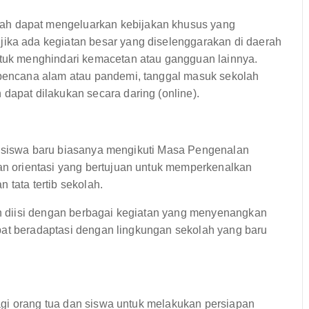
ah dapat mengeluarkan kebijakan khusus yang
jika ada kegiatan besar yang diselenggarakan di daerah
ntuk menghindari kemacetan atau gangguan lainnya.
i bencana alam atau pandemi, tanggal masuk sekolah
dapat dilakukan secara daring (online).
, siswa baru biasanya mengikuti Masa Pengenalan
 orientasi yang bertujuan untuk memperkenalkan
 tata tertib sekolah.
 diisi dengan berbagai kegiatan yang menyenangkan
pat beradaptasi dengan lingkungan sekolah yang baru
gi orang tua dan siswa untuk melakukan persiapan